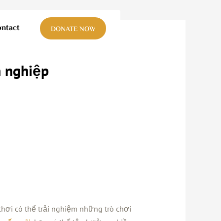
ntact
DONATE NOW
n nghiệp
hơi có thể trải nghiệm những trò chơi