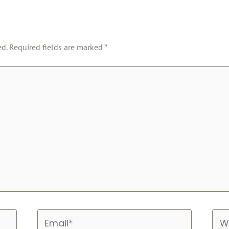
d.
Required fields are marked
*
Email*
Web