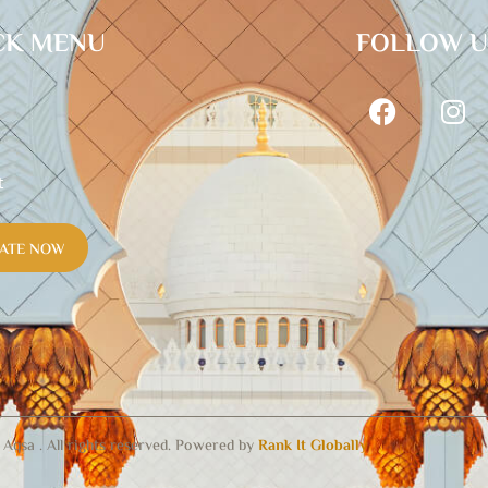
CK MENU
FOLLOW U
F
I
a
n
c
s
e
t
t
b
a
o
g
ATE NOW
o
r
k
a
m
Aqsa . All rights reserved. Powered by
Rank It Globally