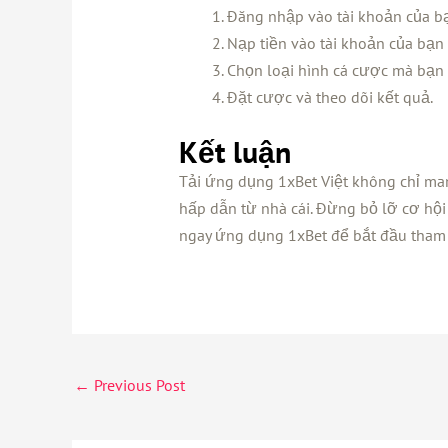
Đăng nhập vào tài khoản của b
Nạp tiền vào tài khoản của bạ
Chọn loại hình cá cược mà bạn m
Đặt cược và theo dõi kết quả.
Kết luận
Tải ứng dụng 1xBet Việt không chỉ m
hấp dẫn từ nhà cái. Đừng bỏ lỡ cơ hội
ngay ứng dụng 1xBet để bắt đầu tham g
←
Previous Post