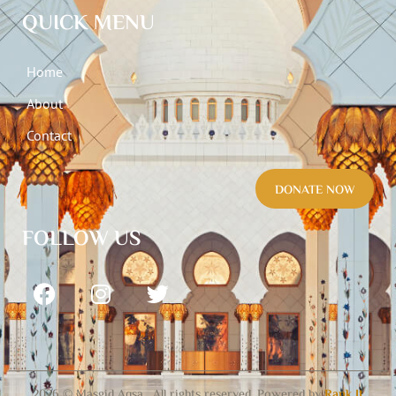
QUICK MENU
Home
About
Contact
DONATE NOW
FOLLOW US
F
I
T
a
n
w
c
s
i
e
t
t
b
a
t
o
g
e
2026 © Masgid Aqsa . All rights reserved. Powered by
Rank It