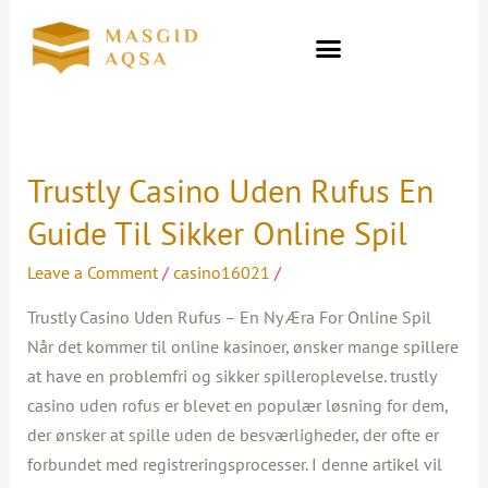
Skip
to
Casino16021
content
Trustly Casino Uden Rufus En
Trustly
Casino
Guide Til Sikker Online Spil
Uden
Rufus
Leave a Comment
/
casino16021
/
En
Trustly Casino Uden Rufus – En Ny Æra For Online Spil
Guide
Når det kommer til online kasinoer, ønsker mange spillere
Til
at have en problemfri og sikker spilleroplevelse. trustly
Sikker
casino uden rofus er blevet en populær løsning for dem,
Online
der ønsker at spille uden de besværligheder, der ofte er
Spil
forbundet med registreringsprocesser. I denne artikel vil