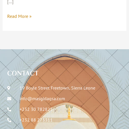
[…]
Read More »
CONTACT
19 Boyle Street Freetown, Sierra Leone
info@masgidaqsa.com
+232 30 782825
+232 88 273311