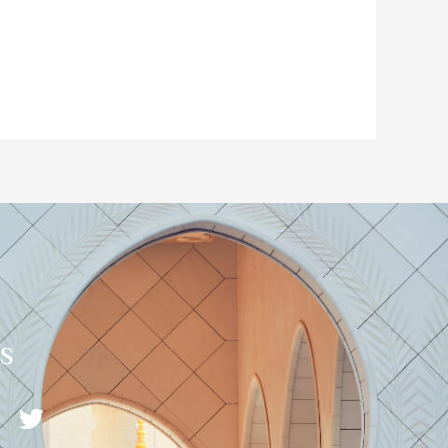
S
T
w