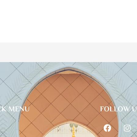
CK MENU
FOLLOW U
F
I
a
n